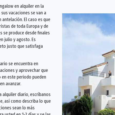
galow en alquiler en la
 sus vacaciones se van a
 antelación. El caso es que
ristas de toda Europa y de
s se produce desde finales
n julio y agosto. Es
to justo que satisfaga
iario se encuentra en
acaciones y aprovechar que
io en este periodo pueden
 en avanzar.
 alquiler diario, escríbanos
je, así como describa lo que
aciones sean lo más
 usted en 1-2 días y se las