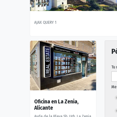
AJAX QUERY 1
P
Tu
Me 
Oficina en La Zenia,
Alicante
Avda de la Playa 5b, Urb. La Zenia,