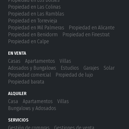
Propiedad en Los Dolses
Propiedad en Las Colinas
Propiedad en Las Ramblas
Propiedad en Torrevieja
Propiedad en Mil Palmeras
Propiedad en Alicante
Propiedad en Benidorm
Propiedad en Finestrat
Propiedad en Calpe
EN VENTA
Casas
Apartamentos
Villas
Adosados ​​y Bungalows
Estudios
Garajes
Solar
Propiedad comercial
Propiedad de lujo
Propiedad barata
ALQUILER
Casa
Apartamentos
Villas
Bungalows y Adosados
SERVICIOS
Gestión de compras
Gestiones de venta