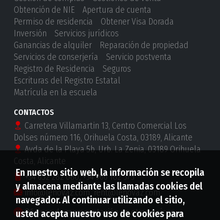
Obtención de NIE
Apertura de cuenta
Permiso de residencia
Obtener Visa Dorada
Inversión
Servicios jurídicos
Ganancias de alquiler
Reparación de propiedad
Servicios de conserjería
Servicio postventa
Registro de Residencia
Seguros
Escrituras del Registro Estatal
Matrícula en la escuela
CONTACTOS
Carretera Villamartin 13, Centro Comercial Los
Dolses número 116, Orihuela Costa, 03189, Alicante
Avda de la Playa 5b, Urb. La Zenia, 03189 Orihuela
Costa, Alicante
En nuestro sitio web, la información se recopila
+34 652 282 080
,
+34 966 182 373
y almacena mediante las llamadas cookies del
info@lenovaz.com
,
rent@lenovaz.com
navegador. Al continuar utilizando el sitio,
Oficinas de representación en otros países
usted acepta nuestro uso de cookies para