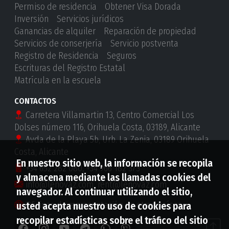
Permiso de residencia
Obtener Visa Dorada
Inversión
Servicios jurídicos
Ganancias de alquiler
Reparación de propiedad
Servicios de conserjería
Servicio postventa
Registro de Residencia
Seguros
Escrituras del Registro Estatal
Matrícula en la escuela
CONTACTOS
Carretera Villamartin 13, Centro Comercial Los
Dolses número 116, Orihuela Costa, 03189, Alicante
Avda de la Playa 5b, Urb. La Zenia, 03189 Orihuela
Costa, Alicante
En nuestro sitio web, la información se recopila
+34 652 282 080
,
+34 966 182 373
y almacena mediante las llamadas cookies del
info@lenovaz.com
,
rent@lenovaz.com
navegador. Al continuar utilizando el sitio,
Oficinas de representación en otros países
usted acepta nuestro uso de cookies para
recopilar estadísticas sobre el tráfico del sitio