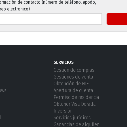
ormación de contacto (número de teléfono, apodo,
reo electrónico)
SERVICIOS
Gestión de compras
Gestiones de venta
Obtención de NIE
lows
Apertura de cuenta
Permiso de residencia
Obtener Visa Dorada
Inversión
l
Servicios jurídicos
Ganancias de alquiler