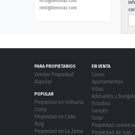
info@lenovaz.com
Inf
rent@lenovaz.com
cor
PARA PROPIETARIOS
EN VENTA
Vender Propiedad
Casas
Alquilar
Apartamentos
Villas
POPULAR
Adosados ​​y Bunga
Propiedad en Orihuela
Estudios
Costa
Garajes
Propiedad en Cabo
Solar
Roig
Propiedad comercia
Propiedad en La Zenia
Propiedad de lujo