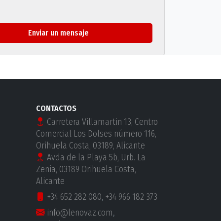
Enviar un mensaje
CONTACTOS
Carretera Villamartin 13, Centro
Comercial Los Dolses número 116,
Orihuela Costa, 03189, Alicante
Avda de la Playa 5b, Urb. La
Zenia, 03189 Orihuela Costa,
Alicante
+34 652 282 080
,
+34 966 182 373
info@lenovaz.com
,