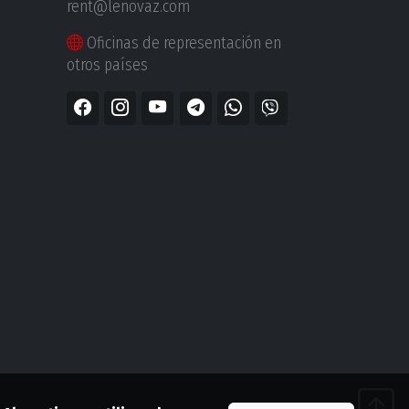
rent@lenovaz.com
Oficinas de representación en
otros países