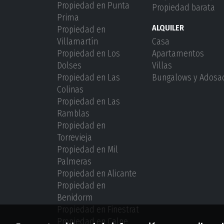
Propiedad en Punta
Propiedad barata
Prima
ALQUILER
Propiedad en
Villamartín
Casa
Propiedad en Los
Apartamentos
Dolses
Villas
Propiedad en Las
Bungalows y Adosa
Colinas
Propiedad en Las
Ramblas
Propiedad en
Torrevieja
Propiedad en Mil
Palmeras
Propiedad en Alicante
Propiedad en
Benidorm
Propiedad en Finestrat
Propiedad en Calpe