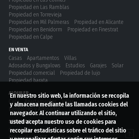
Propiedad en Las Ramblas
Propiedad en Torrevieja
Propiedad en Mil Palmeras
Propiedad en Alicante
Propiedad en Benidorm
Propiedad en Finestrat
Propiedad en Calpe
EN VENTA
Casas
Apartamentos
Villas
Adosados ​​y Bungalows
Estudios
Garajes
Solar
Propiedad comercial
Propiedad de lujo
Propiedad barata
ALQUILER
En nuestro sitio web, la información se recopila
Casa
Apartamentos
Villas
y almacena mediante las llamadas cookies del
Bungalows y Adosados
navegador. Al continuar utilizando el sitio,
usted acepta nuestro uso de cookies para
SERVICIOS
recopilar estadísticas sobre el tráfico del sitio
Gestión de compras
Gestiones de venta
Obtención de NIE
Apertura de cuenta