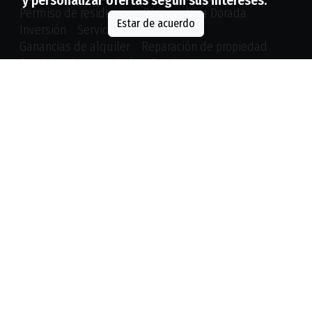
y personalizar ofertas según sus intereses.
Permiso de residencia
Obtener Visa Dorada
Estar de acuerdo
Inversión
Servicios jurídicos
Ganancias de alquiler
Reparación de propiedad
Servicios de conserjería
Servicio postventa
Registro de Residencia
Seguros
Escrituras del Registro Estatal
Matrícula en la escuela
CONTACTOS
Carretera Villamartin 13, Centro Comercial Los
Dolses número 116, Orihuela Costa, 03189, Alicante
Avda de la Playa 5b, Urb. La Zenia, 03189 Orihuela
Costa, Alicante
+34 652 282 080
,
+34 966 182 373
info@lenovaz.com
,
rent@lenovaz.com
Oficinas de representación en otros países