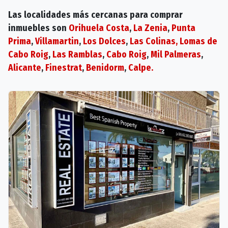
Las localidades más cercanas para comprar
inmuebles son
Orihuela Costa
,
La Zenia
,
Punta
Prima
,
Villamartin
,
Los Dolces
,
Las Colinas
,
Lomas de
Cabo Roig
,
Las Ramblas
,
Cabo Roig
,
Mil Palmeras
,
Alicante
,
Finestrat
,
Benidorm
,
Calpe.