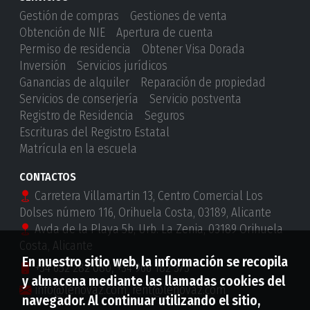
Gestión de compras
Gestiones de venta
Obtención de NIE
Apertura de cuenta
Permiso de residencia
Obtener Visa Dorada
Inversión
Servicios jurídicos
Ganancias de alquiler
Reparación de propiedad
Servicios de conserjería
Servicio postventa
Registro de Residencia
Seguros
Escrituras del Registro Estatal
Matrícula en la escuela
CONTACTOS
Carretera Villamartin 13, Centro Comercial Los
Dolses número 116, Orihuela Costa, 03189, Alicante
Avda de la Playa 5b, Urb. La Zenia, 03189 Orihuela
Costa, Alicante
En nuestro sitio web, la información se recopila
+34 652 282 080
,
+34 966 182 373
y almacena mediante las llamadas cookies del
info@lenovaz.com
,
rent@lenovaz.com
navegador. Al continuar utilizando el sitio,