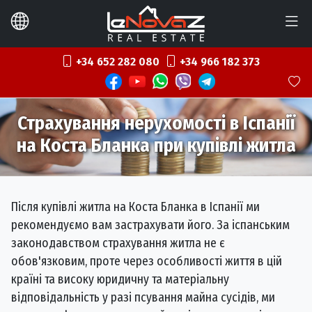
+34 652 282 080
+34 966 182 373
Страхування нерухомості в Іспанії
на Коста Бланка при купівлі житла
Після купівлі житла на Коста Бланка в Іспанії ми
рекомендуємо вам застрахувати його. За іспанським
законодавством страхування житла не є
обов'язковим, проте через особливості життя в цій
країні та високу юридичну та матеріальну
відповідальність у разі псування майна сусідів, ми