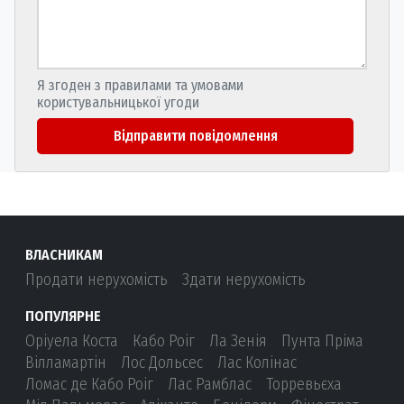
Я згоден з правилами та умовами
користувальницької угоди
Відправити повідомлення
ВЛАСНИКАМ
Продати нерухомість
Здати нерухомість
ПОПУЛЯРНЕ
Оріуела Коста
Кабо Роіг
Ла Зенія
Пунта Пріма
Вілламартін
Лос Дольсес
Лас Колінас
Ломас де Кабо Роіг
Лас Рамблас
Торревьєха