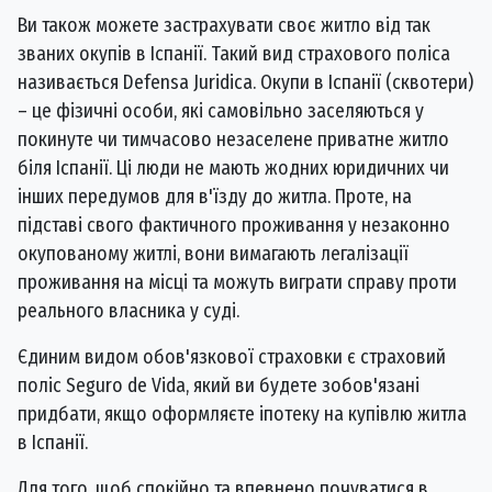
Ви також можете застрахувати своє житло від так
званих окупів в Іспанії. Такий вид страхового поліса
називається Defensa Juridica. Окупи в Іспанії (сквотери)
– це фізичні особи, які самовільно заселяються у
покинуте чи тимчасово незаселене приватне житло
біля Іспанії. Ці люди не мають жодних юридичних чи
інших передумов для в'їзду до житла. Проте, на
підставі свого фактичного проживання у незаконно
окупованому житлі, вони вимагають легалізації
проживання на місці та можуть виграти справу проти
реального власника у суді.
Єдиним видом обов'язкової страховки є страховий
поліс Seguro de Vida, який ви будете зобов'язані
придбати, якщо оформляєте іпотеку на купівлю житла
в Іспанії.
Для того, щоб спокійно та впевнено почуватися в