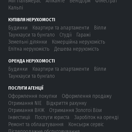
Міл Пальмерас
Аліканте
Бенідорм
Фінестрат
Кальпі
КУПІВЛЯ НЕРУХОМОСТІ
Будинки
Квартири та апартаменти
Вілли
Таунхауси та бунгало
Студії
Гаражі
Земельні ділянки
Комерційна нерухомість
Елітна нерухомість
Дешева нерухомість
ОРЕНДА НЕРУХОМОСТІ
Будинки
Квартири та апартаменти
Вілли
Таунхауси та бунгало
ПОСЛУГИ АГЕНЦІЇ
Оформлення покупки
Оформлення продажу
Отримання NIE
Відкриття рахунку
Отримання ВНЖ
Отримання Золотої Візи
Інвестиції
Послуги юриста
Заробіток на оренді
Ремонт та облаштування
Консьєрж сервіс
Післяпродажне обслуговування